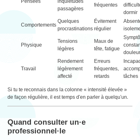
Pensées
inquiétudes
fréquentes
difficul
passagères
dormir
Quelques
Évitement
Absent
Comportements
procrastinations
régulier
isolem
Sympt
Tensions
Maux de
Physique
constan
légères
tête, fatigue
douleu
Rendement
Erreurs
Incapac
Travail
légèrement
fréquentes,
accompl
affecté
retards
tâches
Si tu te reconnais dans la colonne « intensité élevée »
de façon régulière, il est temps d'en parler à quelqu'un.
Quand consulter un·e
professionnel·le