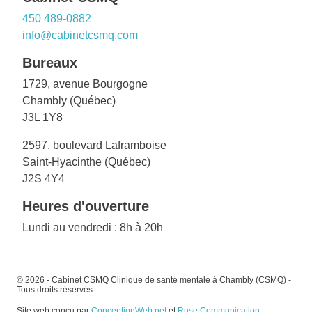
450 489-0882
info@cabinetcsmq.com
Bureaux
1729, avenue Bourgogne
Chambly (Québec)
J3L 1Y8
2597, boulevard Laframboise
Saint-Hyacinthe (Québec)
J2S 4Y4
Heures d'ouverture
Lundi au vendredi : 8h à 20h
© 2026 - Cabinet CSMQ Clinique de santé mentale à Chambly (CSMQ) -
Tous droits réservés
Site web conçu par
ConceptionWeb.net
et
Ruse Communication
.