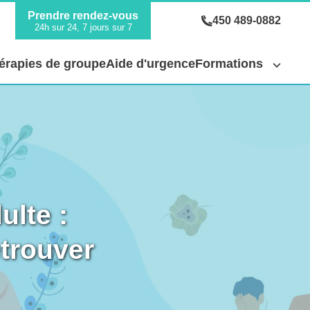
Prendre rendez-vous
450 489-0882
h
24h sur 24, 7 jours sur 7
érapies de groupe
Aide d'urgence
Formations
ulte :
trouver