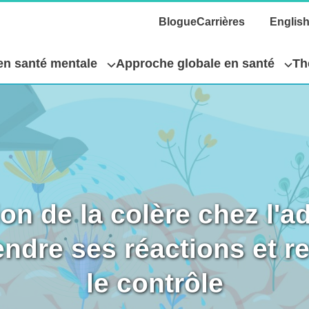
Blogue
Carrières
Englis
 en santé mentale
Approche globale en santé
Th
on de la colère chez l'ad
ndre ses réactions et re
le contrôle