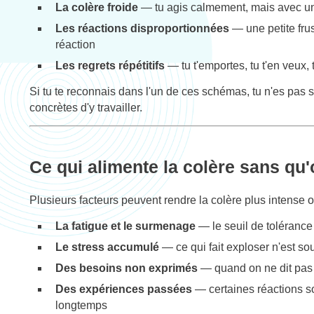
La colère froide
— tu agis calmement, mais avec un
Les réactions disproportionnées
— une petite fru
réaction
Les regrets répétitifs
— tu t'emportes, tu t'en veux
Si tu te reconnais dans l'un de ces schémas, tu n'es pas se
concrètes d'y travailler.
Ce qui alimente la colère sans qu
Plusieurs facteurs peuvent rendre la colère plus intense o
La fatigue et le surmenage
— le seuil de tolérance
Le stress accumulé
— ce qui fait exploser n'est so
Des besoins non exprimés
— quand on ne dit pas c
Des expériences passées
— certaines réactions so
longtemps