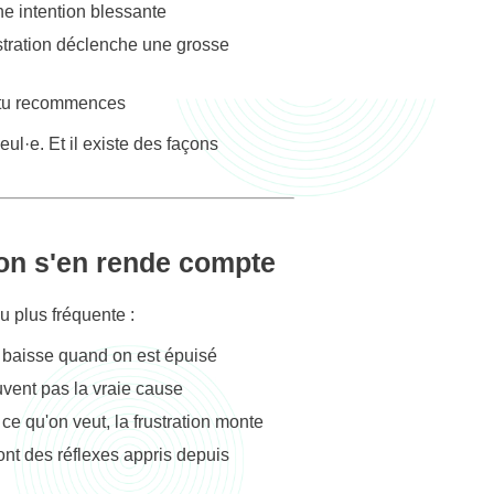
e intention blessante
stration déclenche une grosse
, tu recommences
ul·e. Et il existe des façons
'on s'en rende compte
u plus fréquente :
 baisse quand on est épuisé
uvent pas la vraie cause
e qu'on veut, la frustration monte
nt des réflexes appris depuis